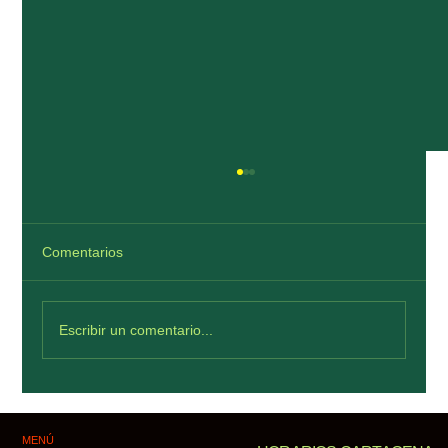
Comentarios
Escribir un comentario...
Viva La Vida Cartagena: ¿dónde celebrar
una despedida de soltera en rooftop?
MENÚ