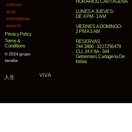
HORARIOS CARTAGENA​
OTAFUKU
LUNES A JUEVES:
BLOG
DE 4 PM - 1 AM​
EXPERIENCIAS
VIERNES A DOMINGO:
BOGOTÁ
2 PM A 3 AM
Privacy Policy
Terms &
RESERVAS
Conditions
744 3466 - 3227256479
CLL 24 # 8A - 344
© 2024 grupo
Getsemaní, Cartagena De
seratta
Indias
VIVA
人生