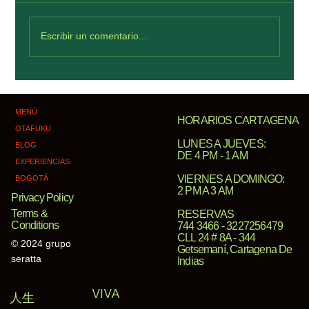
Escribir un comentario...
Viva La Vida Cartagena: ¿dónde celebrar
una despedida de soltera en rooftop?
MENÚ
HORARIOS CARTAGENA​
OTAFUKU
LUNES A JUEVES:
BLOG
DE 4 PM - 1 AM​
EXPERIENCIAS
VIERNES A DOMINGO:
BOGOTÁ
2 PM A 3 AM
Privacy Policy
Terms &
RESERVAS
Conditions
744 3466 - 3227256479
CLL 24 # 8A - 344
© 2024 grupo
Getsemaní, Cartagena De
seratta
Indias
VIVA
人生